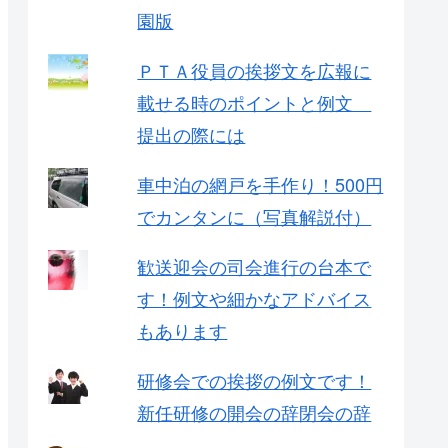
園版
ＰＴＡ役員の挨拶文を広報に
載せる時のポイントと例文
提出の際には
車中泊の網戸を手作り！500円
でカンタンに（写真解説付）
歓送迎会の司会進行の台本で
す！例文や細かなアドバイス
もあります
研修会での挨拶の例文です！
新任研修の開会の辞閉会の辞