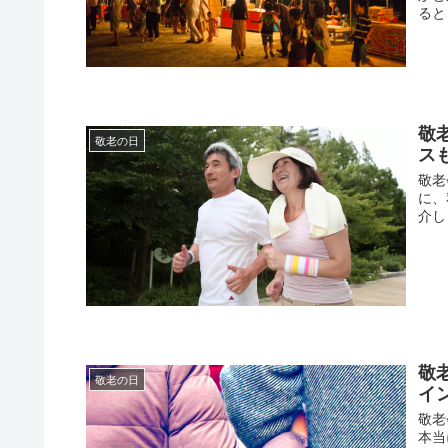
ると
敬
敬老の日
ス
敬老
に、
介し
敬
敬老の日
イ
敬老
本当