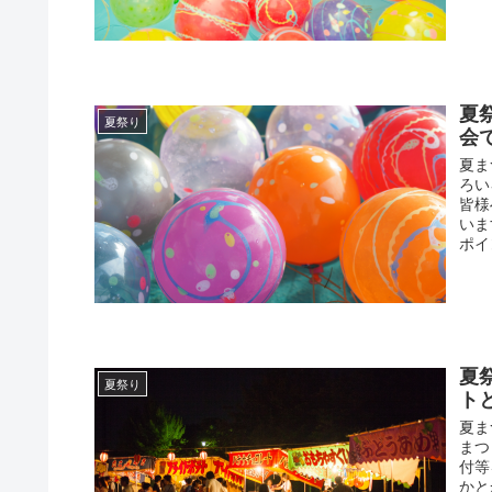
夏
夏祭り
会
夏ま
ろい
皆様
いま
ポイ
夏
夏祭り
ト
夏ま
まつ
付等
かと