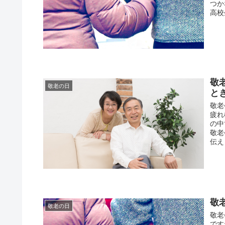
つか
高校
敬
敬老の日
と
敬老
疲れ
の中
敬老
伝え
敬
敬老の日
敬老
です