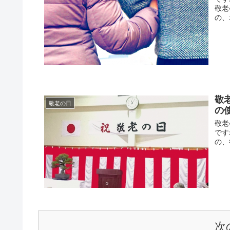
敬老
の、
敬
敬老の日
の
敬老
です
の、
次