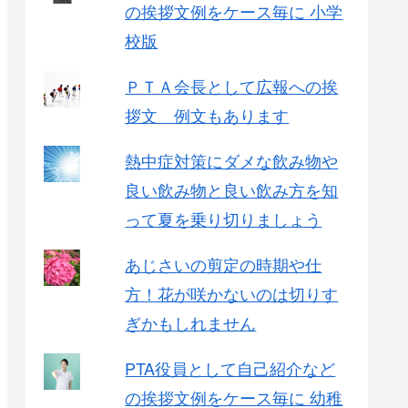
の挨拶文例をケース毎に 小学
校版
ＰＴＡ会長として広報への挨
拶文 例文もあります
熱中症対策にダメな飲み物や
良い飲み物と良い飲み方を知
って夏を乗り切りましょう
あじさいの剪定の時期や仕
方！花が咲かないのは切りす
ぎかもしれません
PTA役員として自己紹介など
の挨拶文例をケース毎に 幼稚