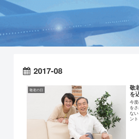
2017-08
敬
敬老の日
を
今度
をさ
ない
ント