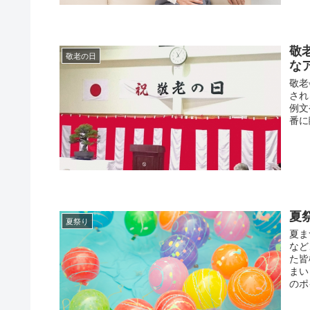
敬
敬老の日
な
敬老
され
例文
番に
夏
夏祭り
夏ま
など
た皆
まい
のポ