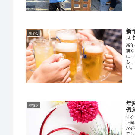
新
新年会
ス
新年
前や
に、
も、
い。
年
年賀状
例
社会
上司
が必
でし