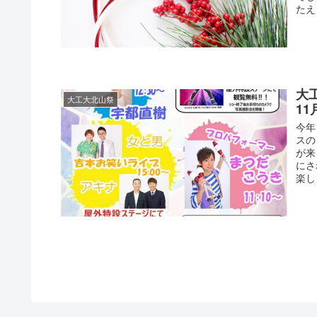
たえ
大
大工大北山祭
11
今年
スの
が来
にさ
楽し