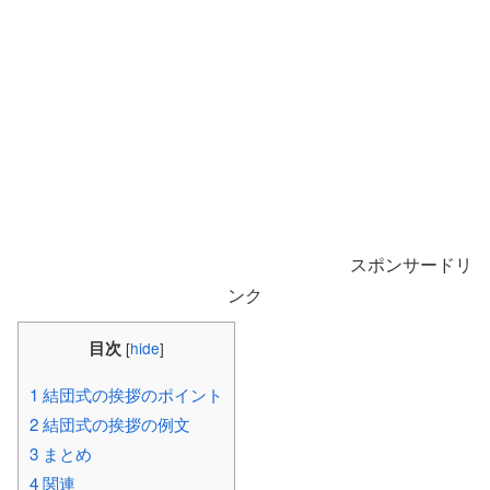
スポンサードリ
ンク
目次
[
hide
]
1
結団式の挨拶のポイント
2
結団式の挨拶の例文
3
まとめ
4
関連