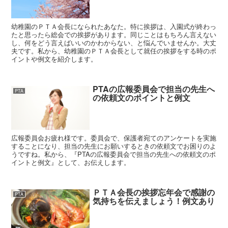
幼稚園のＰＴＡ会長になられたあなた。特に挨拶は、入園式が終わっ
たと思ったら総会での挨拶があります。同じことはもちろん言えない
し、何をどう言えばいいのかわからない、と悩んでいませんか。大丈
夫です。私から、幼稚園のＰＴＡ会長として就任の挨拶をする時のポ
イントや例文を紹介します。
PTAの広報委員会で担当の先生へ
PTA
の依頼文のポイントと例文
広報委員会お疲れ様です。委員会で、保護者宛てのアンケートを実施
することになり、担当の先生にお願いするときの依頼文でお困りのよ
うですね。私から、『PTAの広報委員会で担当の先生への依頼文のポ
イントと例文』として、お伝えします。
ＰＴＡ会長の挨拶忘年会で感謝の
PTA
気持ちを伝えましょう！例文あり