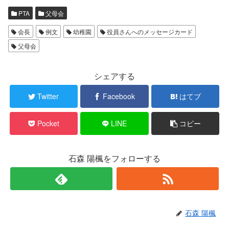
PTA
父母会
会長
例文
幼稚園
役員さんへのメッセージカード
父母会
シェアする
Twitter
Facebook
はてブ
Pocket
LINE
コピー
石森 陽楓をフォローする
石森 陽楓