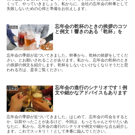
くって、やっていきましょう。私からに、会社の忘年会の幹事として
失敗しないための心得と準備をお伝えします。
忘年会の乾杯のときの挨拶のコツ
忘年会
と例文！響きのある「乾杯」を
忘年会の季節が近づいてきました。幹事から、乾杯の挨拶をしてくだ
さい。とお願いされることがあります。私から、忘年会の乾杯のとき
の挨拶の例文を紹介します。乾杯をしないといけなくなりそうだと思
われる方は、是非ご覧ください。
忘年会の進行のシナリオです！例
忘年会
文や細かなアドバイスもあります
忘年会の季節が近づいてきました。はじめて、忘年会の司会をすると
か、以前やったことがあるけど、今回は、もっとちゃんとやりたいあ
なたに、私から、忘年会の進行のシナリオや例文や細かな点も紹介し
ます。これでスッキリ！！として本番に臨んでください。