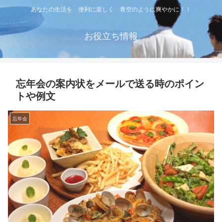
あなたの生活を 便利に楽しく 青空のように爽やかに！！
お役立ち情報
忘年会の案内状をメールで送る時のポイン
トや例文
忘年会