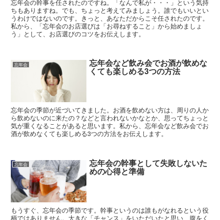
忘年会の幹事を任されたのですね。「なんで私が・・・」という気持
ちもありますね。でも、ちょっと考えてみましょう。誰でもいいとい
うわけではないのです。きっと、あなただからこそ任されたのです。
私から、「忘年会のお店選びは「お尋ねすること」から始めましょ
う」として、お店選びのコツをお伝えします。
忘年会など飲み会でお酒が飲めな
忘年会
くても楽しめる3つの方法
忘年会の季節が近づいてきました。お酒を飲めない方は、周りの人か
ら飲めないのに来たの？などと言われないかなとか、思ってちょっと
気が重くなることがあると思います。私から、忘年会など飲み会でお
酒が飲めなくても楽しめる3つの方法をお伝えします。
忘年会の幹事として失敗しないた
忘年会
めの心得と準備
もうすぐ、忘年会の季節です。幹事というのは誰もがなれるという役
柄ではありません。大きな「チャンス」をいただいたと思い、腹をく