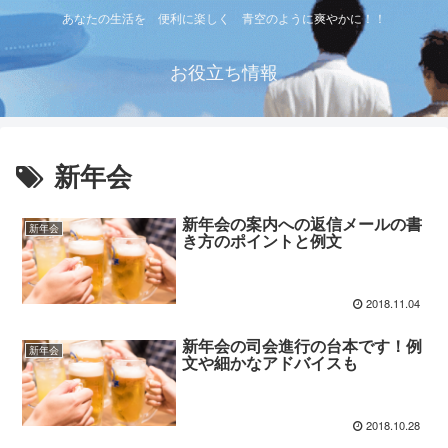
あなたの生活を 便利に楽しく 青空のように爽やかに！！
お役立ち情報
新年会
新年会の案内への返信メールの書
新年会
き方のポイントと例文
2018.11.04
新年会の司会進行の台本です！例
新年会
文や細かなアドバイスも
2018.10.28