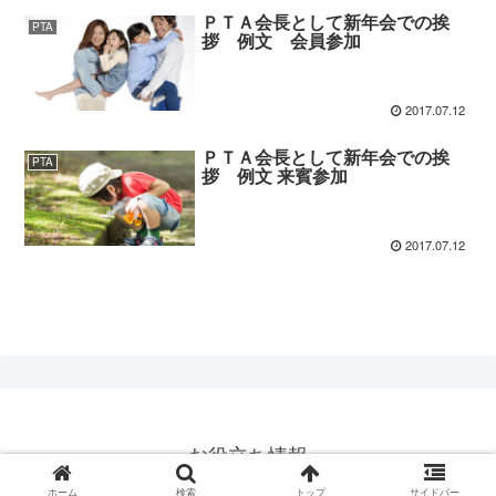
ＰＴＡ会長として新年会での挨
PTA
拶 例文 会員参加
2017.07.12
ＰＴＡ会長として新年会での挨
PTA
拶 例文 来賓参加
2017.07.12
お役立ち情報
© 2015 お役立ち情報.
ホーム
検索
トップ
サイドバー